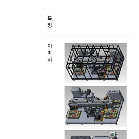
특
징
이
미
지