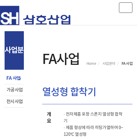
Toggl
사업분야
FA사업
FA 사업
Home
사업분야
FA 사업
열성형 합착기
가공사업
전시사업
개
· 전자제품 포장 스폰지 열성형 합착
요
기
· 제품 형상에 따라 히팅가열하여 0~
120℃ 열성형