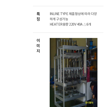
특
INLINE TYPE 제품형상에 따라 다양
징
하게 구성가능
HEATER용량 220V 40A △6개
이
미
지